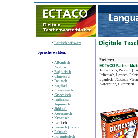
Lettisch software
Sprache wählen:
Preiswert
Albanisch
ECTACO Partner Mult
Arabisch
Tschechisch, Persisch (Fa
Bulgarisch
Italienisch, Lettisch, Pol
Chinesisch
Spanisch, Türkisch, Vietna
Deutsch
Koreanisch, Ukrainisch
Englisch
Französisch
Griechisch
Italienisch
Japanisch
Jiddisch
Koreanisch
Kroatisch
Lettisch
Persisch (Farsi)
Polnisch
Portugiesisch