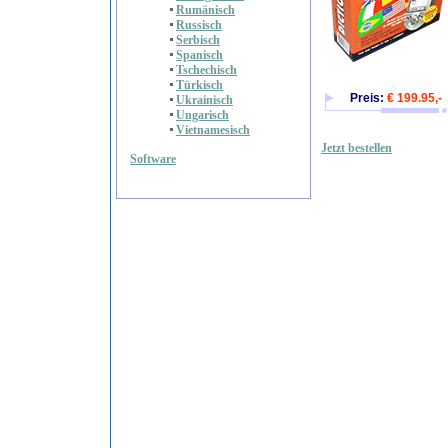
Rumänisch
Russisch
Serbisch
Spanisch
Tschechisch
Türkisch
Preis:
€ 199.95,-
Ukrainisch
Ungarisch
Vietnamesisch
Jetzt bestellen
Software