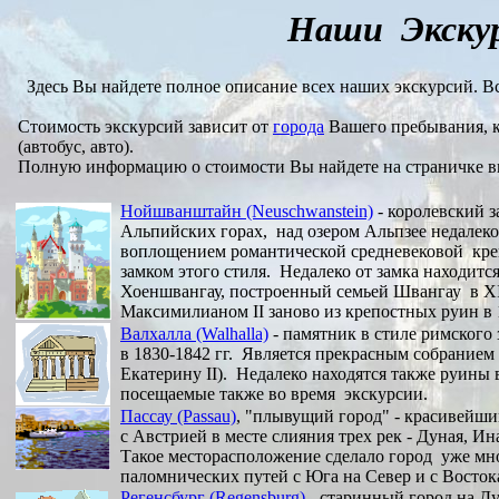
Наши
Экску
Здесь Вы найдете полное описание всех наших экскурсий. Вс
Стоимость экскурсий зависит от
города
Вашего пребывания, к
(автобус, авто).
Полную информацию о стоимости Вы найдете на страничке в
Нойшванштайн (Neuschwanstein)
- королевский з
Альпийских горах, над озером Альпзее недалек
воплощением романтической средневековой кре
замком этого стиля.
Недалеко от замка находитс
Хоеншвангау, построенный семьей Швангау в XI
Максимилианом II заново из крепостных руин в 
Валхалла (Walhalla)
- памятник в стиле римского
в 1830-1842 гг. Является прекрасным собранием
Екатерину II). Недалеко находятся также руины 
посещаемые также во время экскурсии.
Пассау (Passau)
, "плывущий город" - красивейши
с Австрией в месте слияния трех рек - Дуная, И
Такое месторасположение сделало город уже мн
паломнических путей с Юга на Север и с Востока
Регенсбург (Regensburg)
- старинный город на Д