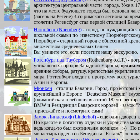
архитектура центральной части города. Уже в 179
что на месте будующего города был основан лаг
(лагерь на Регене) 3-го римского легиона во вр
столетии Регенсбург стал первой столицей Бавар
Нюрнберг (Nuernberg)
- город, не нуждающийся в
школьной скамьи по известному Нюрнбергскому п
Нюрнберг - старинный город с
обнесенной крепо
множеством средневековых башен.
Вы увидите это, если посетите нашу экскурсию.
Ротенбург над Таубером
(Rothenburg o.d.T.) - п
уникальных городов Западной Европы,
целиком
древние соборы, ратушу, крепостные укрепления
мира. Роттенбург входит в программу всех тури
Азии и Европы.
Мюнхен
- столица Баварии. Город, про который 
крупнейший в Европе
"Deutsches Museum" (музей
(олимпийская телебашня высотой 182м с рестора
BMW и Резиденция Баварских королей - замок "N
приезжайте и посмотрите сами!
Замок Линдерхоф (Linderhof)
- еще один дворец к
По красоте и богатству отделки и убранства мож
ведь когда-то был охотничьим домиком :-) По
монастырь ордена св.Бенедикта "Етталь", основа
Дворец Херренкимзее (Herrenchiemsee)
- последн